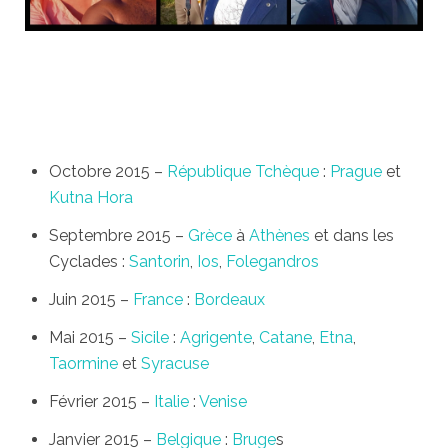
Octobre 2015 –
République Tchèque
:
Prague
et
Kutna Hora
Septembre 2015 –
Grèce
à
Athènes
et dans les
Cyclades :
Santorin
,
Ios
,
Folegandros
Juin 2015 –
France
:
Bordeaux
Mai 2015 –
Sicile
:
Agrigente
,
Catane
,
Etna
,
Taormine
et
Syracuse
Février 2015 –
Italie
:
Venise
Janvier 2015 –
Belgique
:
Bruge
s